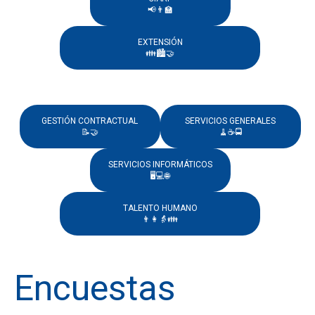
📢👨‍🏫
EXTENSIÓN
👪🏙️🤝
GESTIÓN CONTRACTUAL
SERVICIOS GENERALES
📝🤝
🧹☕🚍
SERVICIOS INFORMÁTICOS
🖥️💻🌐
TALENTO HUMANO
👨👩👵👪
Encuestas