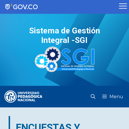
Saltar
al
contenido
Sistema de Gestión
Integral -SGI
Menu
ENCUESTAS Y