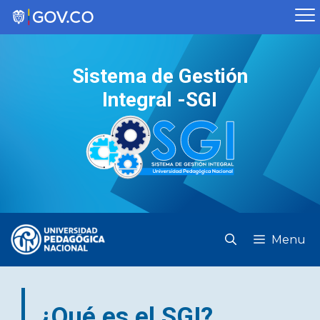
Saltar
al
contenido
Sistema de Gestión
Integral -SGI
Menu
¿Qué es el SGI?