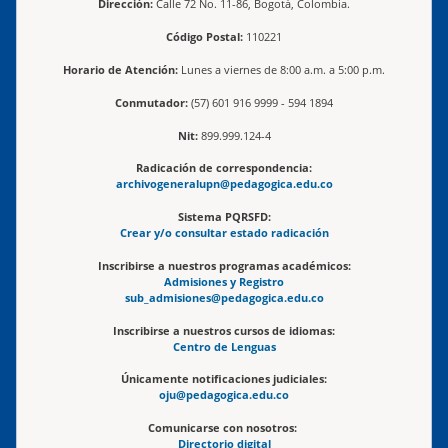
Dirección:
Calle 72 No. 11-86, Bogotá, Colombia.
Código Postal:
110221
Horario de Atención:
Lunes a viernes de 8:00 a.m. a 5:00 p.m.
Conmutador:
(57) 601 916 9999 - 594 1894
Nit:
899.999.124-4
Radicación de correspondencia:
archivogeneralupn@pedagogica.edu.co
Sistema PQRSFD:
Crear y/o consultar estado radicación
Inscribirse a nuestros programas académicos:
Admisiones y Registro
sub_admisiones@pedagogica.edu.co
Inscribirse a nuestros cursos de idiomas:
Centro de Lenguas
Únicamente notificaciones judiciales:
oju@pedagogica.edu.co
Comunicarse con nosotros:
Directorio digital